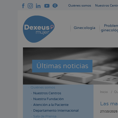
Pasar
Quiénes somos
Nuestros Cent
al
Navegación
contenido
superior
principal
cabecera
Proble
Navegación
Ginecología
ginecoló
principal
Últimas noticias
Quiénes somos
Menú
Inicio
Qu
Nuestros Centros
Sobres
lateral
Nuestra Fundación
enlace
Las mat
cabecera
Atención a la Paciente
de
Departamento Internacional
27/10/2025
ayuda
Sala de Prensa