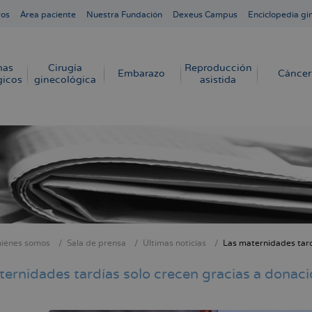
ros
Área paciente
Nuestra Fundación
Dexeus Campus
Enciclopedia gi
mas
Cirugía
Reproducción
Embarazo
Cáncer
gicos
ginecológica
asistida
iénes somos
Sala de prensa
Últimas noticias
Las maternidades tard
cribir
s
ernidades tardías solo crecen gracias a donaci