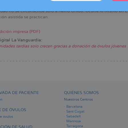
óvulos de donante.
lidad no se circunscribe solo a Reino Unido. Ocurre lo mismo en 
ón asistida se practican.
edición impresa (PDF)
igital La Vanguardia:
nidades tardías solo crecen gracias a donación de óvulos jóvenes
VADA DE PACIENTE
QUIÉNES SOMOS
ón
Nuestros Centros
Barcelona
 DE ÓVULOS
Sant Cugat
Sabadell
e óvulos
Manresa
Tarragona
CIÓN DE SALUD