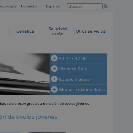
necológica
Contacto
Español
Salud del
Genética
Otros servicios
varón
93 227 47 00
Visita en 24 h
Equipo médico
Mutuas colaboradoras
ías solo crecen gracias a donación de óvulos jóvenes
ón de óvulos jóvenes