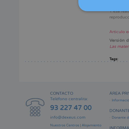
mediante 
Y esa rea
reproducci
Artículo 
Versión d
Las mater
Tags:
CONTACTO
ÁREA PRI
Teléfono centralita:
Informaci
93 227 47 00
DONANTE
info@dexeus.com
Donante d
Nuestros Centros
|
Alojamiento
INFORMA