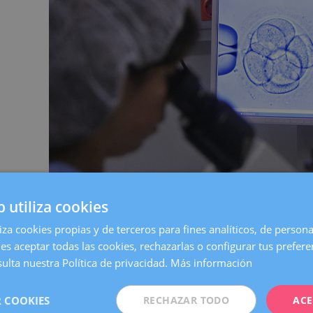
ación
b utiliza cookies
liza cookies propias y de terceros para fines analíticos, de persona
es aceptar todas las cookies, rechazarlas o configurar tus prefer
ulta nuestra Política de privacidad.
Más información
estudio del Reino Unido que ha analizado datos de más de un mil
 COOKIES
RECHAZAR TODO
ACE
s durante los últimos 27 años, a partir de los 43 años, la mayoría