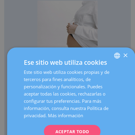
×
Ese sitio web utiliza cookies
OBSTETRICIA
Este sitio web utiliza cookies propias y de
SPANISH
Cada año traemos al mundo más de 3.000 bebés.
terceros para fines analíticos, de
CATALÀ
Realizamos más de 30.000 ecografías de embarazo al
personalización y funcionales. Puedes
ENGLISH
año.
aceptar todas las cookies, rechazarlas o
configurar tus preferencias. Para más
Como centro de referencia, hacemos más de 3.000
FRENCH
información, consulta nuestra Política de
visitas de embarazos de alto riesgo al año.
DEUTSCH
privacidad.
Más información
Contamos con una UCI Neonatal de nivel III que atiende
ITALIANO
nacimientos de prematuros extremos de cualquier edad
gestacional.
ACEPTAR TODO
ESPAÑOL