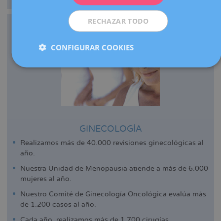
RECHAZAR TODO
CONFIGURAR COOKIES
GINECOLOGÍA
Realizamos más de 40.000 revisiones ginecológicas al
año.
Nuestra Unidad de Menopausia atiende a más de 6.000
mujeres al año.
Nuestro Comité de Ginecología Oncológica evalúa más
de 1.200 casos al año.
Cada año, realizamos más de 1.700 cirugías