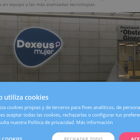
jo en equipo y las más avanzadas tecnologías.
b utiliza cookies
liza cookies propias y de terceros para fines analíticos, de persona
es aceptar todas las cookies, rechazarlas o configurar tus prefer
entro de
Barcelona
, es una de las clínicas más grandes y especia
on todos los servicios necesarios para atender cualquier necesida
ulta nuestra Política de privacidad.
Más información
 Mujer queremos estar aún más cerca de nuestras pacientes. Po
 COOKIES
RECHAZAR TODO
ACE