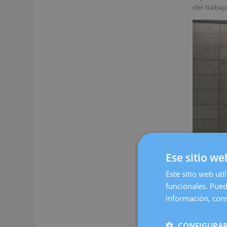
del traba
Ese sitio we
Este sitio web uti
funcionales. Pued
Nuestro c
espacio c
información, cons
cómoda.
En Dexeus
CONFIGURAR