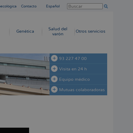
necológica
Contacto
Español
Salud del
Genética
Otros servicios
varón
93 227 47 00
Visita en 24 h
Equipo médico
Mutuas colaboradoras