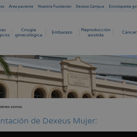
ros
Área paciente
Nuestra Fundación
Dexeus Campus
Enciclopedia gi
mas
Cirugía
Reproducción
Embarazo
Cáncer
gicos
ginecológica
asistida
iénes somos
cribir
s
ntación de Dexeus Mujer: