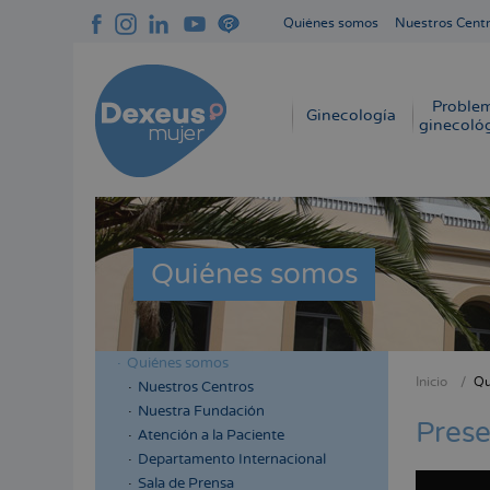
Pasar
Quiénes somos
Nuestros Cent
al
Navegación
contenido
superior
principal
cabecera
Proble
Navegación
Ginecología
ginecoló
principal
Quiénes somos
Quiénes somos
Menú
Inicio
Qu
Nuestros Centros
Sobres
lateral
Nuestra Fundación
enlace
Prese
cabecera
Atención a la Paciente
de
Departamento Internacional
ayuda
Sala de Prensa