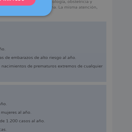
mismos servicios en ginecología, obstetricia y
e Dexeus Mujer en Barcelona. La misma atención,
DEUTSCH
ITALIANO
ESPAÑOL
ño.
s de embarazos de alto riesgo al año.
e nacimientos de prematuros extremos de cualquier
año.
mujeres al año.
de 1.200 casos al año.
cas.