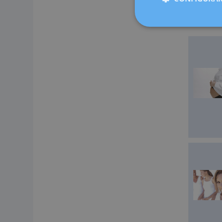
Cugat, Sab
medicina 
ahora más