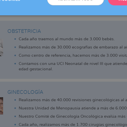
adell, Manresa, Reus y Vic (centro colaborador), que ofrecen los 
de la reproducción que actualmente ya disfrutan las pacientes d
 cerca.
OBSTETRICIA
Cada año traemos al mundo más de 3.000 bebés.
Realizamos más de 30.000 ecografías de embarazo al a
Como centro de referencia, hacemos más de 3.000 visita
Contamos con una UCI Neonatal de nivel III que atiend
edad gestacional.
GINECOLOGÍA
Realizamos más de 40.000 revisiones ginecológicas al 
Nuestra Unidad de Menopausia atiende a más de 6.000 
Nuestro Comité de Ginecología Oncológica evalúa más 
Cada año, realizamos más de 1.700 cirugías ginecológi