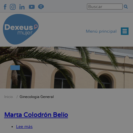
Pasar
al
contenido
principal
Menú principal
Inicio
Ginecología General
Sobrescribir
enlaces
Marta Colodrón Belío
de
ayuda
Lee más
sobre
a
Marta