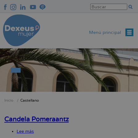
Pasar
al
contenido
principal
Menú principal
Inicio
Castellano
Sobrescribir
enlaces
Candela Pomeraantz
de
ayuda
Lee más
sobre
a
Candela