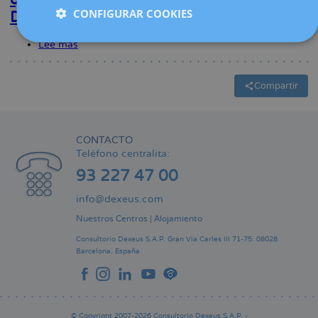
mujer
a
CONFIGURAR COOKIES
Diari Segre
tras
116
la
mujeres
ablación
víctimas
Lee más
sobre
|
de
Reconstrucción
El
la
del
Mundo
ablación
clítoris
Compartir
a
5
leridanas
que
CONTACTO
sufrieron
una
Teléfono centralita:
mutilación
93 227 47 00
genital
|
info@dexeus.com
Diari
Segre
Nuestros Centros
|
Alojamiento
Consultorio Dexeus S.A.P.
Gran Via Carles III 71-75.
08028
Barcelona.
España
© Copyright 2007-2026 Consultorio Dexeus S.A.P. -