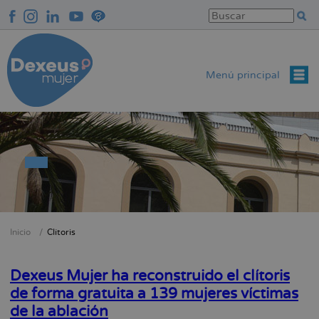
Pasar
al
contenido
principal
Menú principal
Inicio
Clítoris
Sobrescribir
enlaces
Dexeus Mujer ha reconstruido el clítoris
de
de forma gratuita a 139 mujeres víctimas
ayuda
de la ablación
a