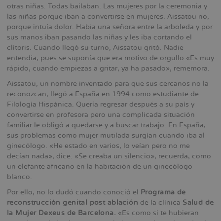
otras niñas. Todas bailaban. Las mujeres por la ceremonia y
las niñas porque iban a convertirse en mujeres. Aissatou no,
porque intuía dolor. Había una señora entre la arboleda y por
sus manos iban pasando las niñas y les iba cortando el
clítoris. Cuando llegó su turno, Aissatou gritó. Nadie
entendía, pues se suponía que era motivo de orgullo.«Es muy
rápido, cuando empiezas a gritar, ya ha pasado», rememora.
Aissatou, un nombre inventado para que sus cercanos no la
reconozcan, llegó a España en 1994 como estudiante de
Filología Hispánica. Quería regresar después a su país y
convertirse en profesora pero una complicada situación
familiar le obligó a quedarse y a buscar trabajo. En España,
sus problemas como mujer mutilada surgían cuando iba al
ginecólogo. «He estado en varios, lo veían pero no me
decían nada», dice. «Se creaba un silencio», recuerda, como
un elefante africano en la habitación de un ginecólogo
blanco.
Por ello, no lo dudó cuando conoció el
Programa de
reconstrucción genital post ablación
de la clínica
Salud de
la Mujer Dexeus de Barcelona.
«Es como si te hubieran