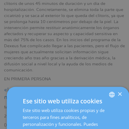
clítoris de unos 45 minutos de duración y un día de
hospitalización. Concretamente, se elimina toda la parte que
cicatrizó y se saca al exterior lo que queda del clítoris, ya que
se prolonga hasta 10 centímetros por debajo de la piel. La
intervención permite restituir anatómicamente los órganos
afectados y recuperar su aspecto y capacidad sensitiva en
más del 75% de los casos. En los inicios del programa de la
Dexeus fue complicado llegar a las pacientes, pero el flujo de
mujeres que actualmente solicitan información sigue
creciendo año tras año gracias a la derivación médica, la
difusión social a nivel local y la ayuda de los medios de
comunicación.
EN PRIMERA PERSONA
«La operación me ha cambiado la vida, pero
×
nunca olvidas algo así»
Ese sitio web utiliza cookies
Mariamma
Este sitio web utiliza cookies propias y de
SPANISH
24 AÑOS
terceros para fines analíticos, de
CATALÀ
personalización y funcionales. Puedes
De aquel fatídico día en que sufrió una ablación, Mariamma
ENGLISH