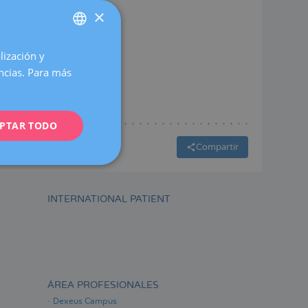
×
lización y
SPANISH
encias. Para más
A
CATALÀ
ENGLISH
PTAR TODO
FRENCH
Compartir
DEUTSCH
ITALIANO
ESPAÑOL
INTERNATIONAL PATIENT
ÁREA PROFESIONALES
Dexeus Campus