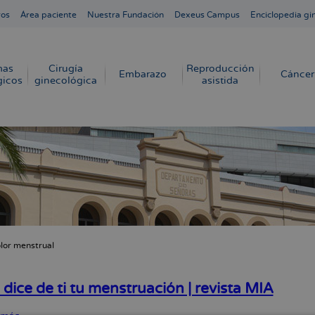
ros
Área paciente
Nuestra Fundación
Dexeus Campus
Enciclopedia gi
mas
Cirugía
Reproducción
Embarazo
Cáncer
gicos
ginecológica
asistida
lor menstrual
cribir
s
dice de ti tu menstruación | revista MIA