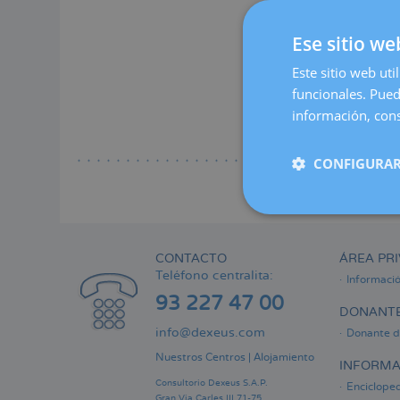
Lee
a
Cuando
la
Ese sitio we
naveg
Lee
Este sitio web uti
funcionales. Pued
Endome
información, cons
Lee
CONFIGURAR
CONTACTO
ÁREA PRI
Teléfono centralita:
Informaci
93 227 47 00
DONANTE
info@dexeus.com
Donante d
Nuestros Centros
|
Alojamiento
INFORMA
Consultorio Dexeus S.A.P.
Encicloped
Gran Via Carles III 71-75.