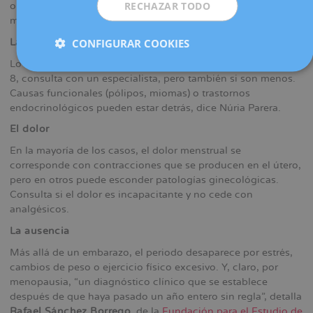
RECHAZAR TODO
olvidado), estarían detrás de un olor inusual en la
menstruación.
CONFIGURAR COOKIES
La duración
Lo habitual es que la regla dure entre 3 y 7 días. Si pasas de
8, consulta con un especialista, pero también si son menos.
Causas funcionales (pólipos, miomas) o trastornos
endocrinológicos pueden estar detrás, dice Núria Parera.
El dolor
En la mayoría de los casos, el dolor menstrual se
corresponde con contracciones que se producen en el útero,
pero en otros puede esconder patologías ginecológicas.
Consulta si el dolor es incapacitante y no cede con
analgésicos.
La ausencia
Más allá de un embarazo, el periodo desaparece por estrés,
cambios de peso o ejercicio físico excesivo. Y, claro, por
menopausia, “un diagnóstico clínico que se establece
después de que haya pasado un año entero sin regla”, detalla
Rafael Sánchez Borrego
, de la
Fundación para el Estudio de