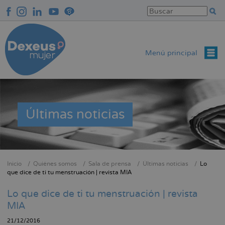
Pasar
al
contenido
principal
Menú principal
Últimas noticias
Inicio
Quiénes somos
Sala de prensa
Últimas noticias
Lo
Sobrescribir
que dice de ti tu menstruación | revista MIA
enlaces
Lo que dice de ti tu menstruación | revista
de
MIA
ayuda
a
21/12/2016