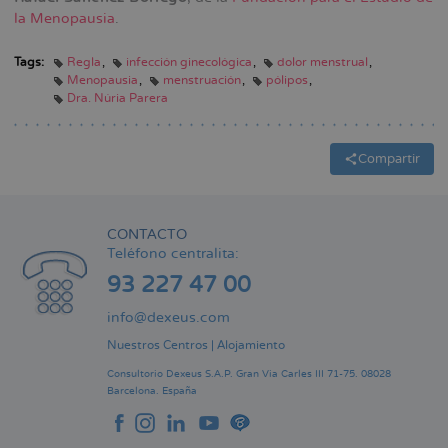
la Menopausia
.
Tags:
Regla
infección ginecológica
dolor menstrual
Menopausia
menstruación
pólipos
Dra. Núria Parera
Compartir
CONTACTO
Teléfono centralita:
93 227 47 00
info@dexeus.com
Nuestros Centros
|
Alojamiento
Consultorio Dexeus S.A.P.
Gran Via Carles III 71-75.
08028
Barcelona.
España