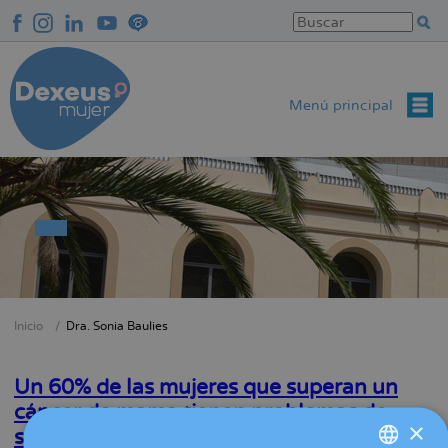
Pasar
al
contenido
principal
Menú principal
Inicio
Dra. Sonia Baulies
Sobrescribir
enlaces
Un 60% de las mujeres que superan un
de
cáncer de mama tienen problemas de
ayuda
×
sexualidad derivados de la enfermedad
a