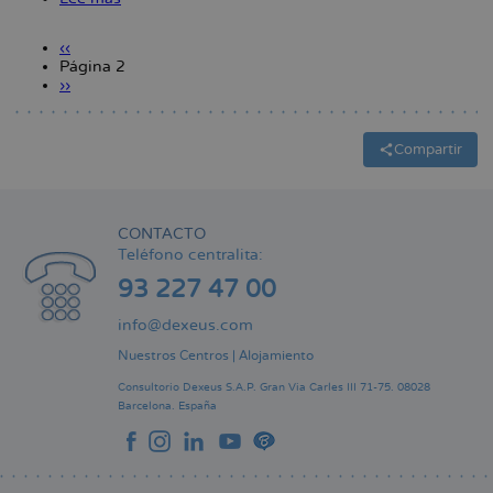
Más
las
ser
de
grandes
madre
Página
‹‹
3.000
desconocidas
|
anterior
Página 2
Paginación
catalanas
|
Els
Siguiente
››
están
Diari
Matins
página
en
de
espera
la
para
sanitat
Compartir
una
fecundación
in
vitro
CONTACTO
|
Teléfono centralita:
El
País
93 227 47 00
info@dexeus.com
Nuestros Centros
|
Alojamiento
Consultorio Dexeus S.A.P.
Gran Via Carles III 71-75.
08028
Barcelona.
España