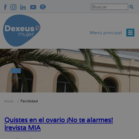
Pasar
al
contenido
principal
Menú principal
Inicio
Fertilidad
Sobrescribir
enlaces
Quistes en el ovario ¡No te alarmes!
de
|revista MIA
ayuda
a