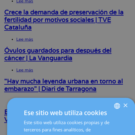
Lee más
sobre
la
Quistes
en
Crece la demanda de preservación de la
navegación
el
fertilidad por motivos sociales | TVE
ovario
Cataluña
¡No
te
alarmes!
Lee más
sobre
|revista
Crece
MIA
la
Óvulos guardados para después del
demanda
cáncer | La Vanguardia
de
preservación
Lee más
sobre
de
Óvulos
la
guardados
fertilidad
"Hay mucha leyenda urbana en torno al
para
por
embarazo" | Diari de Tarragona
después
motivos
del
sociales
Lee más
sobre
cáncer
|
×
"Hay
|
TVE
Ese sitio web utiliza cookies
mucha
La
Cataluña
Endometriosis, dolor y fertilidad | La
leyenda
Vanguardia
Vanguardia
urbana
Este sitio web utiliza cookies propias y de
SPANISH
en
terceros para fines analíticos, de
Lee más
sobre
torno
CATALÀ