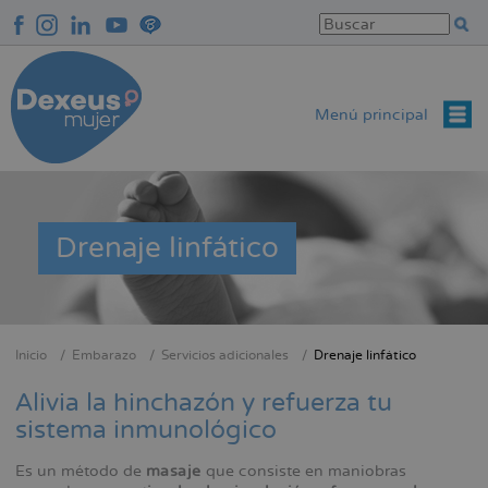
Pasar
al
contenido
principal
Menú principal
Drenaje linfático
Inicio
Embarazo
Servicios adicionales
Drenaje linfático
Sobrescribir
enlaces
Alivia la hinchazón y refuerza tu
de
sistema inmunológico
ayuda
Es un método de
masaje
que consiste en maniobras
a