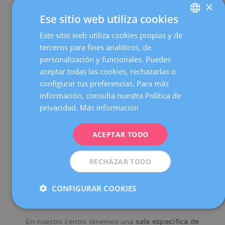
×
Ese sitio web utiliza cookies
Este sitio web utiliza cookies propias y de
SPANISH
terceros para fines analíticos, de
CATALÀ
personalización y funcionales. Puedes
Tenemos
bonos de 5 sesiones
para que puedas realizarte
ENGLISH
aceptar todas las cookies, rechazarlas o
tratamientos de drenaje linfático a
precios exclusivos
.
configurar tus preferencias. Para más
FRENCH
información, consulta nuestra Política de
DEUTSCH
privacidad.
Más información
ITALIANO
ACEPTAR TODO
ESPAÑOL
Disponemos de un
equipo de fisioterapeutas
especializado
en la atención a la mujer embarazada.
RECHAZAR TODO
CONFIGURAR COOKIES
En nuestro centro tenemos una
sala específica de