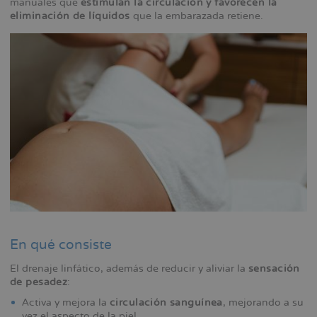
manuales que
estimulan la circulación y favorecen la
la
eliminación de líquidos
que la embarazada retiene.
navegación
En qué consiste
El drenaje linfático, además de reducir y aliviar la
sensación
de pesadez
:
Activa y mejora la
circulación sanguínea
, mejorando a su
vez el aspecto de la piel.