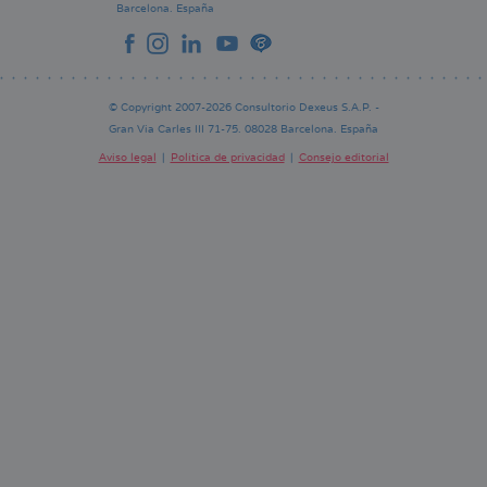
Barcelona.
España
© Copyright 2007-2026 Consultorio Dexeus S.A.P. -
Gran Via Carles III 71-75. 08028 Barcelona. España
Aviso legal
Política de privacidad
Consejo editorial
Pie
de
página