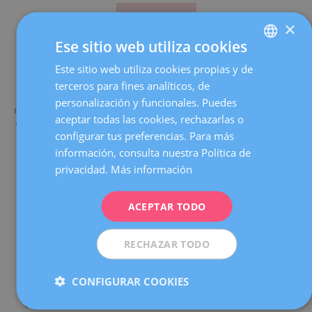
×
Ese sitio web utiliza cookies
Este sitio web utiliza cookies propias y de
SPANISH
La niña va recopilando experiencia. La repetición de
terceros para fines analíticos, de
CATALÀ
acciones y situaciones cotidianas da lugar a
personalización y funcionales. Puedes
representaciones mentales que permiten ordenar el mundo,
ENGLISH
aceptar todas las cookies, rechazarlas o
darle sentido, predecir acciones y planificar. La memoria se
configurar tus preferencias. Para más
concreta en situaciones simples y familiares.
FRENCH
información, consulta nuestra Política de
Hablo, luego pienso
DEUTSCH
privacidad.
Más información
ITALIANO
ACEPTAR TODO
ESPAÑOL
RECHAZAR TODO
Aumenta significativamente su vocabulario (semántica),
avanza en el dominio de los diferentes sonidos del idioma
CONFIGURAR COOKIES
(fonología) y empieza a aprender las reglas lingüísticas
(morfología y sintaxis). El pensamiento se vuelve verbal.