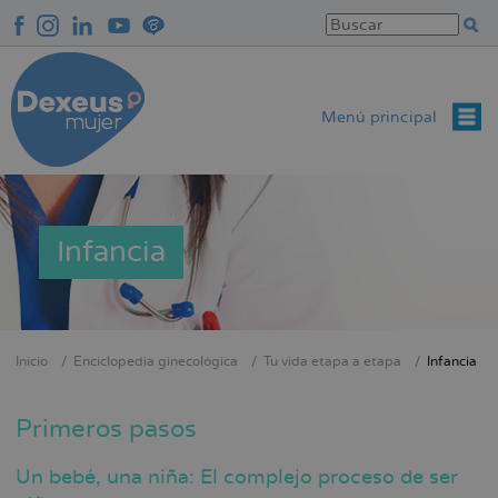
Pasar
al
contenido
principal
Menú principal
Infancia
Inicio
Enciclopedia ginecológica
Tu vida etapa a etapa
Infancia
Sobrescribir
enlaces
Primeros pasos
de
ayuda
Un bebé, una niña: El complejo proceso de ser
a