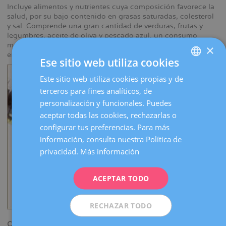
Incluye alimentos y nutrientes cuya composición favorece la
salud, por su bajo contenido en grasas saturadas, colesterol
y sal. Comprende una gran cantidad de verduras, frutas y
legumbres, aceite de oliva y pescado azul, un consumo
moderado de vino y leche, productos lácteos, especialmente
×
en forma de quesos, y una baja ingesta de carne roja.
Ese sitio web utiliza cookies
Este sitio web utiliza cookies propias y de
SPANISH
terceros para fines analíticos, de
CATALÀ
personalización y funcionales. Puedes
ENGLISH
aceptar todas las cookies, rechazarlas o
configurar tus preferencias. Para más
FRENCH
información, consulta nuestra Política de
DEUTSCH
privacidad.
Más información
ITALIANO
ACEPTAR TODO
ESPAÑOL
RECHAZAR TODO
C) Recomendaciones: