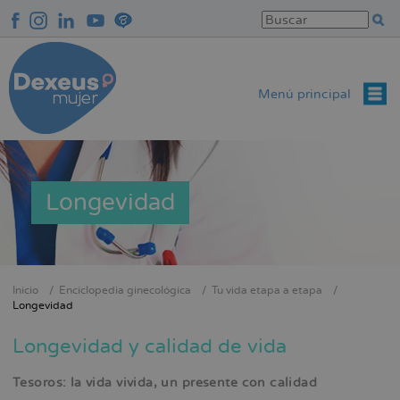
Pasar
al
contenido
principal
Menú principal
Longevidad
Inicio
Enciclopedia ginecológica
Tu vida etapa a etapa
Sobrescribir
Longevidad
enlaces
Longevidad y calidad de vida
de
ayuda
Tesoros: la vida vivida, un presente con calidad
a