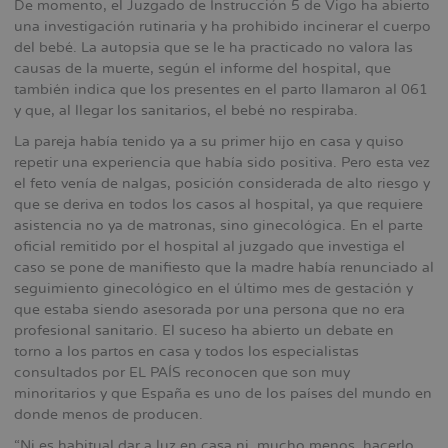
De momento, el Juzgado de Instrucción 5 de Vigo ha abierto
una investigación rutinaria y ha prohibido incinerar el cuerpo
del bebé. La autopsia que se le ha practicado no valora las
causas de la muerte, según el informe del hospital, que
también indica que los presentes en el parto llamaron al 061
y que, al llegar los sanitarios, el bebé no respiraba.
La pareja había tenido ya a su primer hijo en casa y quiso
repetir una experiencia que había sido positiva. Pero esta vez
el feto venía de nalgas, posición considerada de alto riesgo y
que se deriva en todos los casos al hospital, ya que requiere
asistencia no ya de matronas, sino ginecológica. En el parte
oficial remitido por el hospital al juzgado que investiga el
caso se pone de manifiesto que la madre había renunciado al
seguimiento ginecológico en el último mes de gestación y
que estaba siendo asesorada por una persona que no era
profesional sanitario. El suceso ha abierto un debate en
torno a los partos en casa y todos los especialistas
consultados por EL PAÍS reconocen que son muy
minoritarios y que España es uno de los países del mundo en
donde menos de producen.
“Ni es habitual dar a luz en casa ni, mucho menos, hacerlo