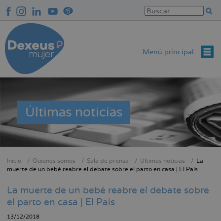
Pasar
al
contenido
principal
Menú principal
Últimas noticias
Inicio
Quiénes somos
Sala de prensa
Últimas noticias
La
Sobrescribir
muerte de un bebé reabre el debate sobre el parto en casa | El País
enlaces
La muerte de un bebé reabre el debate sobre
de
el parto en casa | El País
ayuda
a
13/12/2018