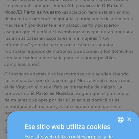
sin personal sanitario".
Elena Gil
, portavoz de
O Parto é
Noso/El Parto es Nuestro
-asociación feminista sin ánimo
de lucro que pretende mejorar las condiciones de atención a
madres e hijos durante el embarazo, parto y posparto-
asegura que el perfil de las embarazadas que optan por dar a
luz en sus casas en España es el de mujeres "muy
informadas" y que lo hacen con asistencia sanitaria:
“contratan equipos de matronas que acuden a los domicilios
con la tecnología necesaria para solucionar posibles
complicaciones".
Gil sostiene además que las matronas solo acuden cuando
los embarazos son de bajo riesgo. Nunca en un caso, como
el de Vigo, en el que el feto se presentaba de nalgas. La
portavoz de
El Parto es Nuestro
asegura que el porcentaje
de mujeres que opta por dar a luz en sus domicilios es
minoritario y afirma que ¿es tan seguro como parir en el
hospital cuando es de bajo riesgo y está atendido por un
×
profesional sanitario y con todos los medios".
Ese sitio web utiliza cookies
Sin visita ginecológica
Este sitio web utiliza cookies propias y de
SPANISH