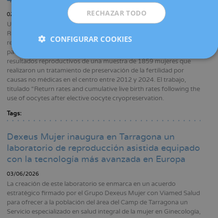
RECHAZAR TODO
02/07/2026
Un grupo de investigadores del Servicio de Medicina de la
Reproducción de Dexeus Mujer ha realizado un amplio estudio
CONFIGURAR COOKIES
retrospectivo que analiza cuál es la tasa de retorno -porcentaje de
pacientes que solicitan utilizar sus ovocitos tras vitrificarlos- y los
resultados reproductivos de una muestra de 1859 mujeres que
realizaron un tratamiento de preservación de la fertilidad por
causas no médicas en el centro entre 2012 y 2024. El trabajo,
titulado “Return rates and cumulative live birth rates following the
use of oocytes after elective oocyte cryopreservation.
Tags:
Dexeus Mujer inaugura en Tarragona un
laboratorio de reproducción asistida equipado
con la tecnología más avanzada en Europa
03/06/2026
La creación de este laboratorio se enmarca en un acuerdo
estratégico firmado por el Grupo Dexeus Mujer con Viamed Salud
para ofrecer a la población del área del Camp de Tarragona un
Servicio especializado en salud integral de la mujer en Ginecología,