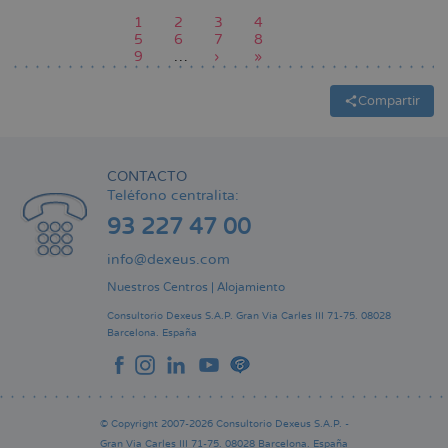
Página
1
Page
2
Page
3
Page
4
actual
Page
5
Page
6
Page
7
Page
8
Paginación
Page
9
…
Siguiente
›
Última
»
página
página
Compartir
CONTACTO
Teléfono centralita:
93 227 47 00
info@dexeus.com
Nuestros Centros
|
Alojamiento
Consultorio Dexeus S.A.P.
Gran Via Carles III 71-75.
08028
Barcelona.
España
© Copyright 2007-2026 Consultorio Dexeus S.A.P. -
Gran Via Carles III 71-75. 08028 Barcelona. España