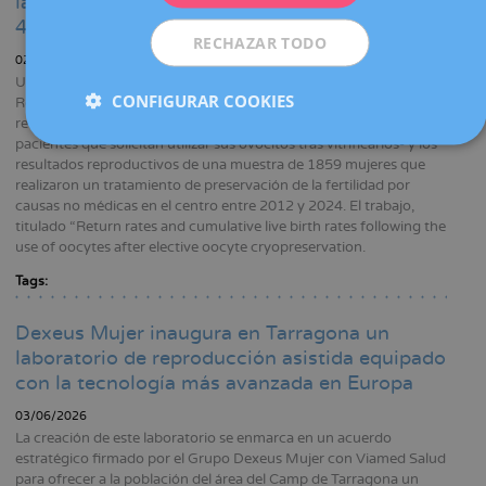
las posibilidades de ser madre a partir de los
40 años sin recurrir a la donación
RECHAZAR TODO
02/07/2026
Un grupo de investigadores del Servicio de Medicina de la
CONFIGURAR COOKIES
Reproducción de Dexeus Mujer ha realizado un amplio estudio
retrospectivo que analiza cuál es la tasa de retorno -porcentaje de
pacientes que solicitan utilizar sus ovocitos tras vitrificarlos- y los
resultados reproductivos de una muestra de 1859 mujeres que
realizaron un tratamiento de preservación de la fertilidad por
causas no médicas en el centro entre 2012 y 2024. El trabajo,
titulado “Return rates and cumulative live birth rates following the
use of oocytes after elective oocyte cryopreservation.
Tags:
Dexeus Mujer inaugura en Tarragona un
laboratorio de reproducción asistida equipado
con la tecnología más avanzada en Europa
03/06/2026
La creación de este laboratorio se enmarca en un acuerdo
estratégico firmado por el Grupo Dexeus Mujer con Viamed Salud
para ofrecer a la población del área del Camp de Tarragona un