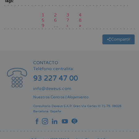
Tags:
Página
1
Page
2
Page
3
Page
4
actual
Page
5
Page
6
Page
7
Page
8
Paginación
Page
9
…
Siguiente
›
Última
»
página
página
Compartir
CONTACTO
Teléfono centralita:
93 227 47 00
info@dexeus.com
Nuestros Centros
|
Alojamiento
Consultorio Dexeus S.A.P.
Gran Via Carles III 71-75.
08028
Barcelona.
España