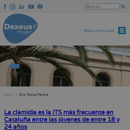
Pasar
al
contenido
principal
Menú principal
Inicio
Dra. Núria Parera
Sobrescribir
enlaces
La clamidia es la ITS más frecuente en
de
Cataluña entre las jóvenes de entre 18 y
ayuda
24 años
a