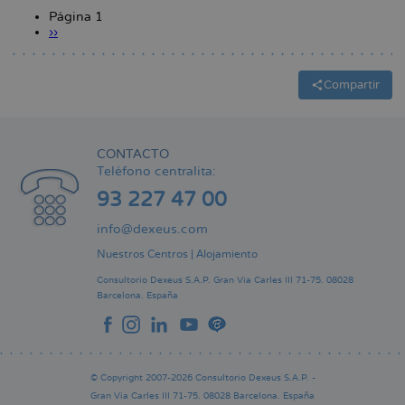
invalidante?
Revista
Página 1
|
Mia
Siguiente
››
Paginación
El
página
Punt
Avui
Compartir
CONTACTO
Teléfono centralita:
93 227 47 00
info@dexeus.com
Nuestros Centros
|
Alojamiento
Consultorio Dexeus S.A.P.
Gran Via Carles III 71-75.
08028
Barcelona.
España
© Copyright 2007-2026 Consultorio Dexeus S.A.P. -
Gran Via Carles III 71-75. 08028 Barcelona. España