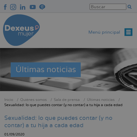
Pasar
al
contenido
principal
Menú principal
Últimas noticias
Inicio
Quiénes somos
Sala de prensa
Últimas noticias
Sobrescribir
Sexualidad: lo que puedes contar (y no contar) a tu hija a cada edad
enlaces
Sexualidad: lo que puedes contar (y no
de
contar) a tu hija a cada edad
ayuda
a
01/09/2020