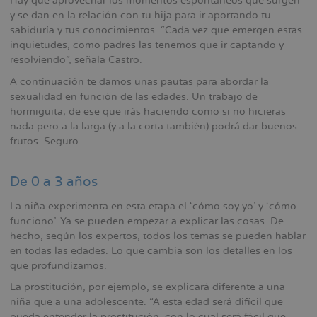
Hay que aprovechar los momentos espontáneos que surgen
y se dan en la relación con tu hija para ir aportando tu
sabiduría y tus conocimientos. “Cada vez que emergen estas
inquietudes, como padres las tenemos que ir captando y
resolviendo”, señala Castro.
A continuación te damos unas pautas para abordar la
sexualidad en función de las edades. Un trabajo de
hormiguita, de ese que irás haciendo como si no hicieras
nada pero a la larga (y a la corta también) podrá dar buenos
frutos. Seguro.
De 0 a 3 años
La niña experimenta en esta etapa el ‘cómo soy yo’ y ‘cómo
funciono’. Ya se pueden empezar a explicar las cosas. De
hecho, según los expertos, todos los temas se pueden hablar
en todas las edades. Lo que cambia son los detalles en los
que profundizamos.
La prostitución, por ejemplo, se explicará diferente a una
niña que a una adolescente. “A esta edad será difícil que
pueda entender la prostitución, con lo cual será fácil que