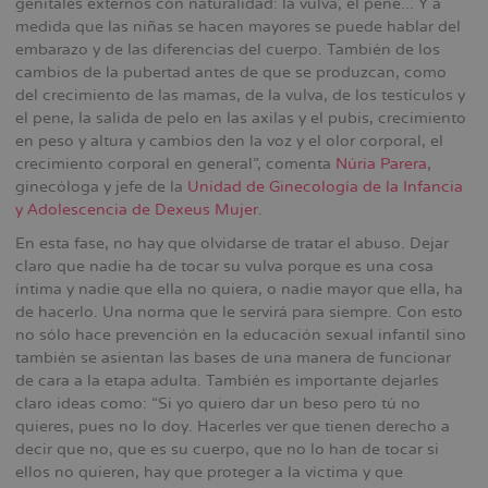
genitales externos con naturalidad: la vulva, el pene... Y a
medida que las niñas se hacen mayores se puede hablar del
embarazo y de las diferencias del cuerpo. También de los
cambios de la pubertad antes de que se produzcan, como
del crecimiento de las mamas, de la vulva, de los testículos y
el pene, la salida de pelo en las axilas y el pubis, crecimiento
en peso y altura y cambios den la voz y el olor corporal, el
crecimiento corporal en general”, comenta
Núria Parera
,
ginecóloga y jefe de la
Unidad de Ginecología de la Infancia
y Adolescencia de Dexeus Mujer
.
En esta fase, no hay que olvidarse de tratar el abuso. Dejar
claro que nadie ha de tocar su vulva porque es una cosa
íntima y nadie que ella no quiera, o nadie mayor que ella, ha
de hacerlo. Una norma que le servirá para siempre. Con esto
no sólo hace prevención en la educación sexual infantil sino
también se asientan las bases de una manera de funcionar
de cara a la etapa adulta. También es importante dejarles
claro ideas como: “Si yo quiero dar un beso pero tú no
quieres, pues no lo doy. Hacerles ver que tienen derecho a
decir que no, que es su cuerpo, que no lo han de tocar si
ellos no quieren, hay que proteger a la víctima y que