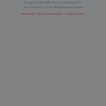
© Copyright 2007-2026 Consultorio Dexeus S.A.P. -
Gran Via Carles III 71-75. 08028 Barcelona. España
Aviso legal
Política de privacidad
Consejo editorial
Pie
de
página