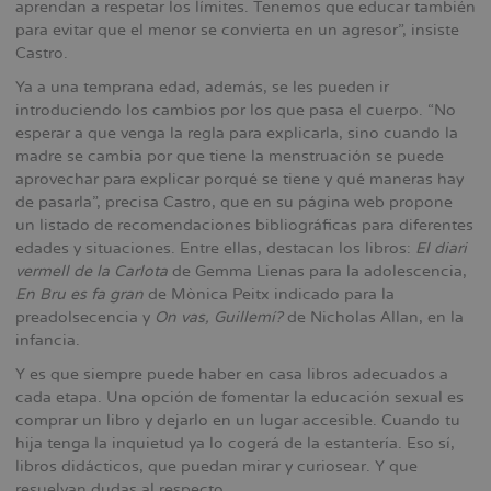
aprendan a respetar los límites. Tenemos que educar también
para evitar que el menor se convierta en un agresor”, insiste
Castro.
Ya a una temprana edad, además, se les pueden ir
introduciendo los cambios por los que pasa el cuerpo. “No
esperar a que venga la regla para explicarla, sino cuando la
madre se cambia por que tiene la menstruación se puede
aprovechar para explicar porqué se tiene y qué maneras hay
de pasarla”, precisa Castro, que en su página web propone
un listado de recomendaciones bibliográficas para diferentes
edades y situaciones. Entre ellas, destacan los libros:
El diari
vermell de la Carlota
de Gemma Lienas para la adolescencia,
En Bru es fa gran
de Mònica Peitx indicado para la
preadolsecencia y
On vas, Guillemí?
de Nicholas Allan, en la
infancia.
Y es que siempre puede haber en casa libros adecuados a
cada etapa. Una opción de fomentar la educación sexual es
comprar un libro y dejarlo en un lugar accesible. Cuando tu
hija tenga la inquietud ya lo cogerá de la estantería. Eso sí,
libros didácticos, que puedan mirar y curiosear. Y que
resuelvan dudas al respecto.