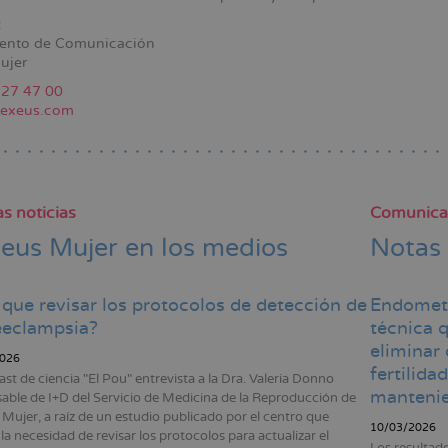
:
ento de Comunicación
ujer
ación
227 47 00
exeus.com
s noticias
Comunica
eus Mujer en los medios
Notas
que revisar los protocolos de detección de
Endometr
eeclampsia?
técnica q
eliminar 
026
fertilida
ast de ciencia "El Pou" entrevista a la Dra. Valeria Donno
mantenie
able de I+D del Servicio de Medicina de la Reproducción de
Mujer, a raíz de un estudio publicado por el centro que
10/03/2026
la necesidad de revisar los protocolos para actualizar el
Los resultad