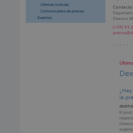
a
Últimas noticias
Contacto
la
Comunicados de prensa
Departam
Eventos
Dexeus M
naveg
(+34) 93 
Menú
prensa@d
lateral
principal
Última
Dex
¿Hay 
la pr
20/07/2
El podc
respons
Dexeus 
sugiere 