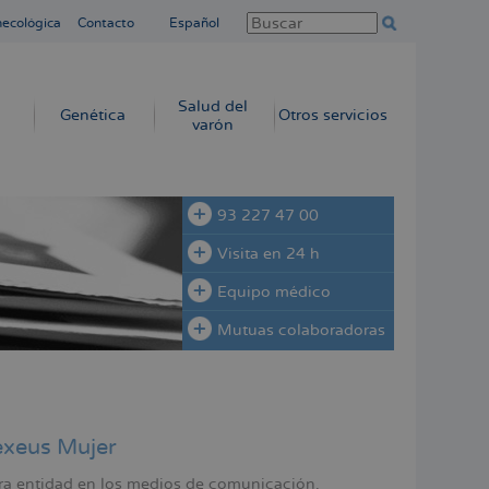
necológica
Contacto
Español
Salud del
Genética
Otros servicios
varón
93 227 47 00
Visita en 24 h
Equipo médico
Mutuas colaboradoras
exeus Mujer
tra entidad en los medios de comunicación.