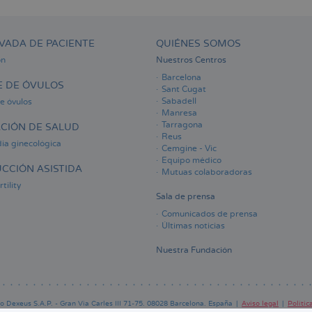
VADA DE PACIENTE
QUIÉNES SOMOS
ón
Nuestros Centros
Barcelona
 DE ÓVULOS
Sant Cugat
Sabadell
e óvulos
Manresa
Tarragona
CIÓN DE SALUD
Reus
ia ginecológica
Cemgine - Vic
Equipo médico
CCIÓN ASISTIDA
Mutuas colaboradoras
tility
Sala de prensa
Comunicados de prensa
Últimas noticias
Nuestra Fundación
 Dexeus S.A.P. - Gran Via Carles III 71-75. 08028 Barcelona. España
Aviso legal
Polític