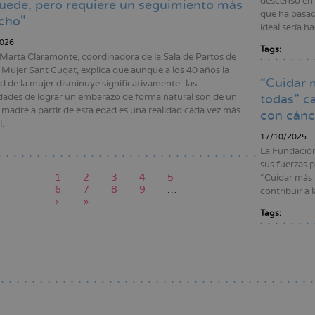
descenso en 
uede, pero requiere un seguimiento más
que ha pasad
cho"
ideal sería h
026
Tags:
 Marta Claramonte, coordinadora de la Sala de Partos de
Mujer Sant Cugat, explica que aunque a los 40 años la
“Cuidar 
dad de la mujer disminuye significativamente -las
idades de lograr un embarazo de forma natural son de un
todas” c
 madre a partir de esta edad es una realidad cada vez más
con cán
.
17/10/2025
La Fundació
sus fuerzas p
Página
1
Page
2
Page
3
Page
4
Page
5
“Cuidar más l
actual
Page
6
Page
7
Page
8
Page
9
…
ción
contribuir a 
Siguiente
›
Última
»
página
página
Tags:
Paginación