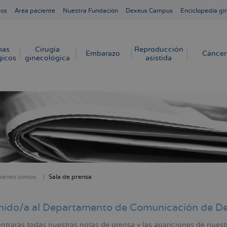
ros
Área paciente
Nuestra Fundación
Dexeus Campus
Enciclopedia gi
mas
Cirugía
Reproducción
Embarazo
Cáncer
gicos
ginecológica
asistida
iénes somos
Sala de prensa
cribir
s
nido/a al Departamento de Comunicación de D
ntrarás todas nuestras notas de prensa y las apariciones de nues