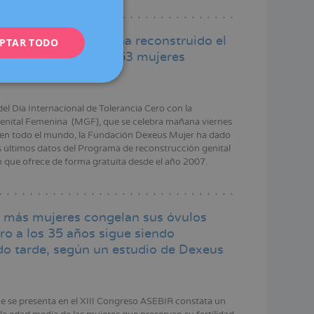
ENGLISH
ción Dexeus Mujer ha reconstruido el
PTAR TODO
FRENCH
de forma gratuita a 163 mujeres
DEUTSCH
de la ablación
ITALIANO
el Día Internacional de Tolerancia Cero con la
ESPAÑOL
enital Femenina (MGF), que se celebra mañana viernes
 en todo el mundo, la Fundación Dexeus Mujer ha dado
s últimos datos del Programa de reconstrucción genital
n que ofrece de forma gratuita desde el año 2007.
 más mujeres congelan sus óvulos
ro a los 35 años sigue siendo
o tarde, según un estudio de Dexeus
que se presenta en el XIII Congreso ASEBIR constata un