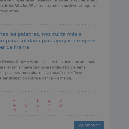
la edad media de las mujeres que preservan su fertilidad,
o de los 38 a los 35 años, un cambio positivo, aunque lo
acerlo antes.
más las palabras, nos cuida más a
ampaña solidaria para apoyar a mujeres
cer de mama
n Dexeus Mujer y Women’secret han unido un año más
ara lanzar la nueva campaña solidaria bajo el lema
as palabras, nos cuida más a todas” con el fin de
la sensibilización sobre el cáncer de mama.
Primera
«
Página
‹
Page
1
Página
2
Page
3
página
Page
4
anterior
Page
5
Page
6
actual
Page
7
Page
8
Page
9
…
Siguiente
›
Última
»
página
página
Compartir