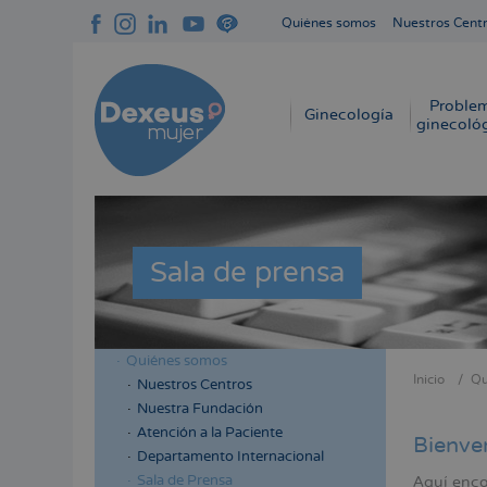
Pasar
Quiénes somos
Nuestros Cent
al
Navegación
contenido
superior
principal
cabecera
Proble
Navegación
Ginecología
ginecoló
principal
Sala de prensa
Quiénes somos
Menú
Inicio
Qu
Nuestros Centros
Sobres
lateral
Nuestra Fundación
enlace
cabecera
Atención a la Paciente
Bienve
de
Departamento Internacional
ayuda
Sala de Prensa
Aquí enco