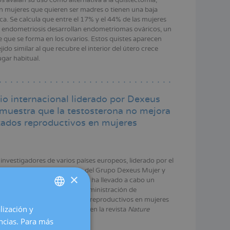
n mujeres que quieren ser madres o tienen una baja
ca. Se calcula que entre el 17% y el 44% de las mujeres
endometriosis desarrollan endometriomas ováricos, un
e que se forma en los ovarios. Estos quistes aparecen
ido similar al que recubre el interior del útero crece
ugar habitual.
io internacional liderado por Dexeus
muestra que la testosterona no mejora
ltados reproductivos en mujeres
investigadores de varios países europeos, liderado por el
 Polyzos, Director Científico del Grupo Dexeus Mujer y
×
e la Fundación Dexeus Mujer, ha llevado a cabo un
o con el fin de evaluar si la administración de
 podía mejorar los resultados reproductivos en mujeres
lización y
SPANISH
os resultados se han publicado en la revista
Nature
ions.
encias. Para más
CATALÀ