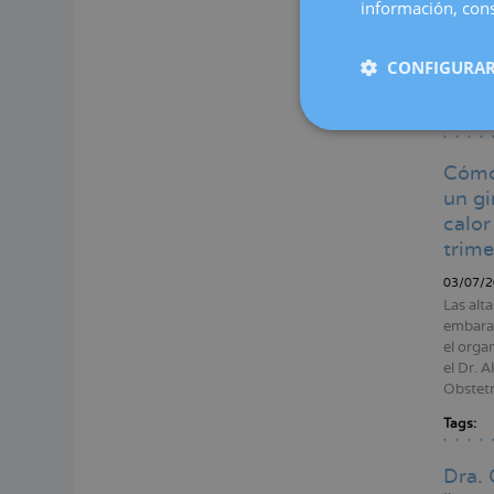
de casi
información, cons
motivos
edición
CONFIGURAR
Reprodu
Londres
Tags:
Cómo 
un gi
calor
trime
03/07/2
Las alt
embaraz
el organ
el Dr. 
Obstetr
Tags:
Dra. 