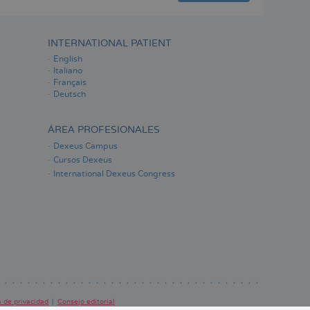
INTERNATIONAL PATIENT
English
Italiano
Français
Deutsch
ÁREA PROFESIONALES
Dexeus Campus
Cursos Dexeus
International Dexeus Congress
a de privacidad
Consejo editorial