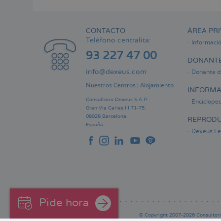
CONTACTO
ÁREA PRI
Teléfono centralita:
Informaci
93 227 47 00
DONANTE
info@dexeus.com
Donante d
Nuestros Centros
|
Alojamiento
INFORMA
Consultorio Dexeus S.A.P.
Encicloped
Gran Via Carles III 71-75.
08028 Barcelona.
REPRODU
España
Dexeus Fer
Pide hora
© Copyright 2007-2026 Consultorio