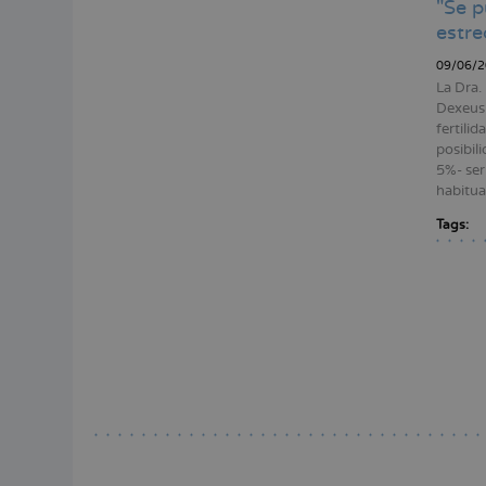
"Se p
estre
09/06/2
La Dra.
Dexeus 
fertili
posibil
5%- ser
habitual
Tags:
Pagina