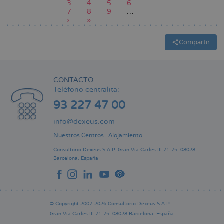
página
Page
3
anterior
Page
4
Página
5
Page
6
Paginación
Page
7
Page
8
actual
Page
9
…
Siguiente
›
Última
»
página
página
Compartir
CONTACTO
Teléfono centralita:
93 227 47 00
info@dexeus.com
Nuestros Centros
|
Alojamiento
Consultorio Dexeus S.A.P.
Gran Via Carles III 71-75.
08028
Barcelona.
España
© Copyright 2007-2026 Consultorio Dexeus S.A.P. -
Gran Via Carles III 71-75. 08028 Barcelona. España