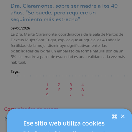
Dra. Claramonte, sobre ser madre a los 40
años: "Se puede, pero requiere un
seguimiento más estrecho"
09/06/2026
La Dra. Marta Claramonte, coordinadora de la Sala de Partos de
Dexeus Mujer Sant Cugat, explica que aunque a los 40 años la
fertilidad de la mujer disminuye significativamente -las
posibilidades de lograr un embarazo de forma natural son de un
5%- ser madre a partir de esta edad es una realidad cada vez más
habitual.
Tags:
Página
1
Page
2
Page
3
Page
4
actual
Page
5
Page
6
Page
7
Page
8
Paginación
Page
9
…
Siguiente
›
Última
»
página
página
Comunicados de prensa
×
Notas de prensa de Dexeus Mujer
Ese sitio web utiliza cookies
SPANISH