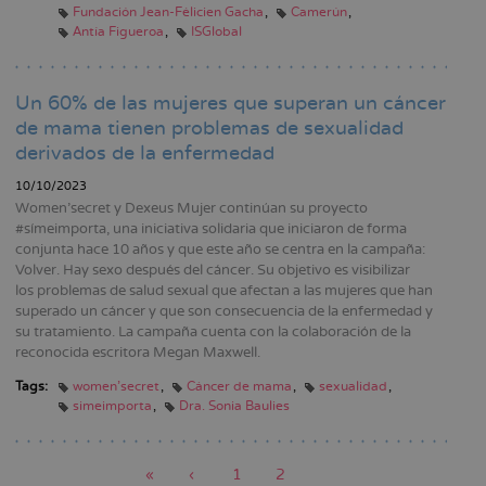
Fundación Jean-Félicien Gacha
Camerún
Antía Figueroa
ISGlobal
Un 60% de las mujeres que superan un cáncer
de mama tienen problemas de sexualidad
derivados de la enfermedad
10/10/2023
Women’secret y Dexeus Mujer continúan su proyecto
#símeimporta, una iniciativa solidaria que iniciaron de forma
conjunta hace 10 años y que este año se centra en la campaña:
Volver. Hay sexo después del cáncer. Su objetivo es visibilizar
los problemas de salud sexual que afectan a las mujeres que han
superado un cáncer y que son consecuencia de la enfermedad y
su tratamiento. La campaña cuenta con la colaboración de la
reconocida escritora Megan Maxwell.
Tags:
women'secret
Cáncer de mama
sexualidad
simeimporta
Dra. Sonia Baulies
Primera
«
Página
‹
Page
1
Page
2