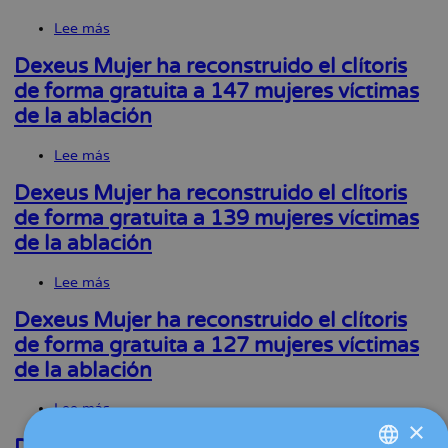
la
Lee más
sobre
navegación
Dexeus
Mujer
Dexeus Mujer ha reconstruido el clítoris
ha
de forma gratuita a 147 mujeres víctimas
reconstruido
de la ablación
el
clítoris
de
Lee más
sobre
forma
Dexeus
gratuita
Mujer
Dexeus Mujer ha reconstruido el clítoris
a
ha
de forma gratuita a 139 mujeres víctimas
157
reconstruido
mujeres
de la ablación
el
víctimas
clítoris
de
de
Lee más
sobre
la
forma
Dexeus
ablación
gratuita
Mujer
Dexeus Mujer ha reconstruido el clítoris
a
ha
de forma gratuita a 127 mujeres víctimas
147
reconstruido
mujeres
de la ablación
el
víctimas
clítoris
de
de
Lee más
sobre
la
forma
×
Dexeus
ablación
gratuita
Mujer
Dexeus Mujer ha reconstruido el clítoris