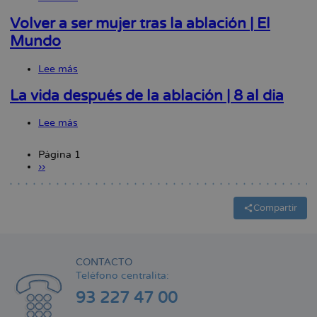
de
Dexeus
de
la
Mujer
forma
Volver a ser mujer tras la ablación | El
ablación
ha
gratuita
Mundo
reconstruido
a
el
97
Lee más
sobre
clítoris
mujeres
Volver
a
víctimas
a
89
de
La vida después de la ablación | 8 al dia
ser
mujeres
la
mujer
víctimas
ablación
Lee más
sobre
tras
de
La
la
la
vida
ablación
ablación
Página 1
después
|
Siguiente
››
Paginación
de
El
página
la
Mundo
ablación
|
Compartir
8
al
dia
CONTACTO
Teléfono centralita:
93 227 47 00