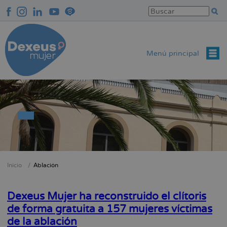
Pasar
al
contenido
principal
Menú principal
Inicio
Ablación
Sobrescribir
enlaces
Dexeus Mujer ha reconstruido el clítoris
de
de forma gratuita a 157 mujeres víctimas
ayuda
de la ablación
a