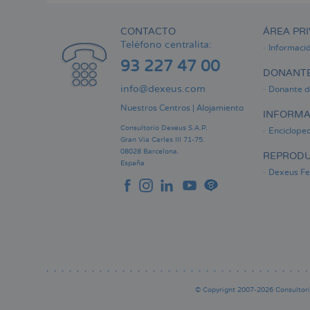
CONTACTO
ÁREA PRI
Teléfono centralita:
Informaci
93 227 47 00
DONANTE
info@dexeus.com
Donante d
Nuestros Centros
|
Alojamiento
INFORMA
Consultorio Dexeus S.A.P.
Encicloped
Gran Via Carles III 71-75.
08028 Barcelona.
REPRODU
España
Dexeus Fer
© Copyright 2007-2026 Consultorio