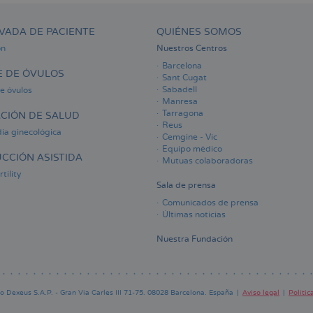
Girona
post
ablación
VADA DE PACIENTE
QUIÉNES SOMOS
a
mujeres
ón
Nuestros Centros
desde
Barcelona
el
 DE ÓVULOS
Sant Cugat
año
Sabadell
e óvulos
2007
Manresa
|
Tarragona
CIÓN DE SALUD
El
Reus
Punt
ia ginecológica
Cemgine - Vic
Avui
Equipo médico
CCIÓN ASISTIDA
Mutuas colaboradoras
tility
Sala de prensa
Comunicados de prensa
Últimas noticias
Nuestra Fundación
 Dexeus S.A.P. - Gran Via Carles III 71-75. 08028 Barcelona. España
Aviso legal
Polític
Pie