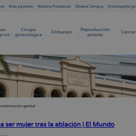
ros
Área paciente
Nuestra Fundación
Dexeus Campus
Enciclopedia gi
mas
Cirugía
Reproducción
Embarazo
Cáncer
gicos
ginecológica
asistida
construcción genital
cribir
s
a ser mujer tras la ablación | El Mundo