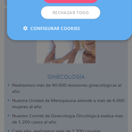
RECHAZAR TODO
CONFIGURAR COOKIES
GINECOLOGÍA
Realizamos más de 40.000 revisiones ginecológicas al
año.
Nuestra Unidad de Menopausia atiende a más de 6.000
mujeres al año.
Nuestro Comité de Ginecología Oncológica evalúa más
de 1.200 casos al año.
Cada año, realizamos más de 1.700 cirugías