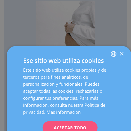
×
Ese sitio web utiliza cookies
OBSTETRICIA
Este sitio web utiliza cookies propias y de
SPANISH
Cada año traemos al mundo más de 3.000 bebés.
terceros para fines analíticos, de
CATALÀ
Realizamos más de 30.000 ecografías de embarazo al
personalización y funcionales. Puedes
ENGLISH
año.
aceptar todas las cookies, rechazarlas o
configurar tus preferencias. Para más
Como centro de referencia, hacemos más de 3.000
FRENCH
información, consulta nuestra Política de
visitas de embarazos de alto riesgo al año.
DEUTSCH
privacidad.
Más información
Contamos con una UCI Neonatal de nivel III que atiende
ITALIANO
nacimientos de prematuros extremos de cualquier edad
gestacional.
ACEPTAR TODO
ESPAÑOL