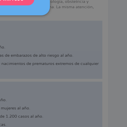
mismos servicios en ginecología, obstetricia y
e Dexeus Mujer en Barcelona. La misma atención,
DEUTSCH
ITALIANO
ESPAÑOL
ño.
s de embarazos de alto riesgo al año.
e nacimientos de prematuros extremos de cualquier
año.
mujeres al año.
de 1.200 casos al año.
cas.