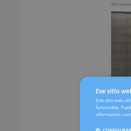
del traba
Ese sitio we
Este sitio web uti
funcionales. Pued
Nuestro c
espacio c
información, cons
cómoda.
En Dexeus
CONFIGURAR