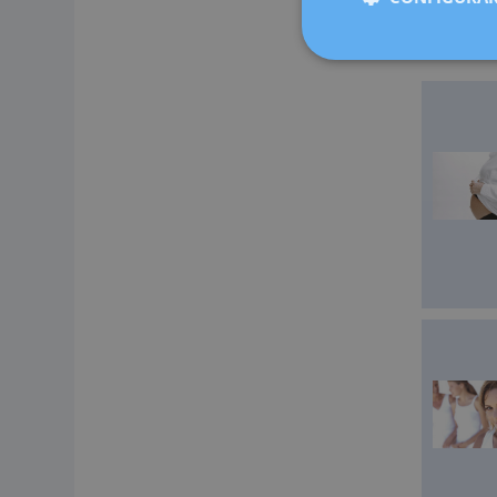
Cugat, Sab
medicina 
ahora más