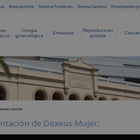
ros
Área paciente
Nuestra Fundación
Dexeus Campus
Enciclopedia gi
mas
Cirugía
Reproducción
Embarazo
Cáncer
gicos
ginecológica
asistida
iénes somos
cribir
s
ntación de Dexeus Mujer: