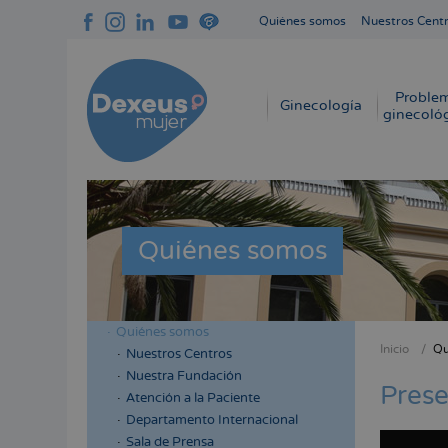
Pasar
Quiénes somos
Nuestros Cent
al
Navegación
contenido
superior
principal
cabecera
Proble
Navegación
Ginecología
ginecoló
principal
Quiénes somos
Quiénes somos
Menú
Inicio
Qu
Nuestros Centros
Sobres
lateral
Nuestra Fundación
enlace
Prese
cabecera
Atención a la Paciente
de
Departamento Internacional
ayuda
Sala de Prensa