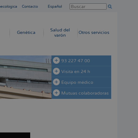
necológica
Contacto
Español
Salud del
Genética
Otros servicios
varón
93 227 47 00
Visita en 24 h
Equipo médico
Mutuas colaboradoras