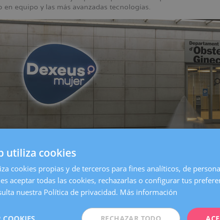
jo en equipo y las más avanzadas tecnologías.
b utiliza cookies
liza cookies propias y de terceros para fines analíticos, de persona
es aceptar todas las cookies, rechazarlas o configurar tus prefer
entro de
Barcelona
, es una de las clínicas más grandes y especia
on todos los servicios necesarios para atender cualquier necesida
ulta nuestra Política de privacidad.
Más información
 Mujer queremos estar aún más cerca de nuestras pacientes. Po
 COOKIES
RECHAZAR TODO
ACE