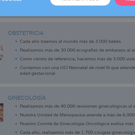
adell, Manresa, Reus y Vic (centro colaborador), que ofrecen los 
de la reproducción que actualmente ya disfrutan las pacientes d
 cerca.
OBSTETRICIA
Cada año traemos al mundo más de 3.000 bebés.
Realizamos más de 30.000 ecografías de embarazo al a
Como centro de referencia, hacemos más de 3.000 visita
Contamos con una UCI Neonatal de nivel III que atiend
edad gestacional.
GINECOLOGÍA
Realizamos más de 40.000 revisiones ginecológicas al 
Nuestra Unidad de Menopausia atiende a más de 6.000 
Nuestro Comité de Ginecología Oncológica evalúa más 
Cada año, realizamos más de 1.700 cirugías ginecológi