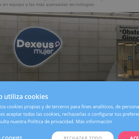
jo en equipo y las más avanzadas tecnologías.
b utiliza cookies
liza cookies propias y de terceros para fines analíticos, de persona
es aceptar todas las cookies, rechazarlas o configurar tus prefer
entro de
Barcelona
, es una de las clínicas más grandes y especia
on todos los servicios necesarios para atender cualquier necesida
ulta nuestra Política de privacidad.
Más información
 Mujer queremos estar aún más cerca de nuestras pacientes. Po
 COOKIES
RECHAZAR TODO
ACE