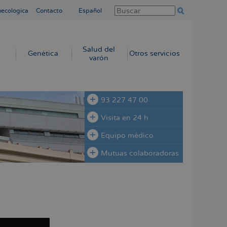
necológica
Contacto
Español
Salud del
Genética
Otros servicios
varón
93 227 47 00
Visita en 24 h
Equipo médico
Mutuas colaboradoras