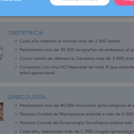
adell, Manresa, Reus y Vic (centro colaborador), que ofrecen los 
de la reproducción que actualmente ya disfrutan las pacientes d
 cerca.
OBSTETRICIA
Cada año traemos al mundo más de 3.000 bebés.
Realizamos más de 30.000 ecografías de embarazo al a
Como centro de referencia, hacemos más de 3.000 visita
Contamos con una UCI Neonatal de nivel III que atiend
edad gestacional.
GINECOLOGÍA
Realizamos más de 40.000 revisiones ginecológicas al 
Nuestra Unidad de Menopausia atiende a más de 6.000 
Nuestro Comité de Ginecología Oncológica evalúa más 
Cada año, realizamos más de 1.700 cirugías ginecológi