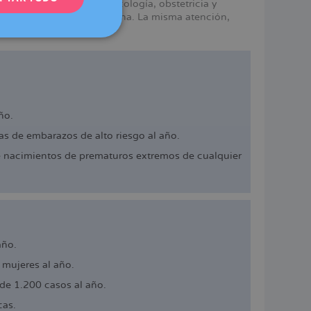
mismos servicios en ginecología, obstetricia y
e Dexeus Mujer en Barcelona. La misma atención,
DEUTSCH
ITALIANO
ESPAÑOL
ño.
s de embarazos de alto riesgo al año.
e nacimientos de prematuros extremos de cualquier
año.
mujeres al año.
de 1.200 casos al año.
cas.