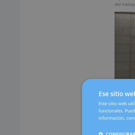
del traba
Ese sitio we
Este sitio web uti
funcionales. Pued
Nuestro c
espacio c
información, cons
cómoda.
En Dexeus
CONFIGURAR