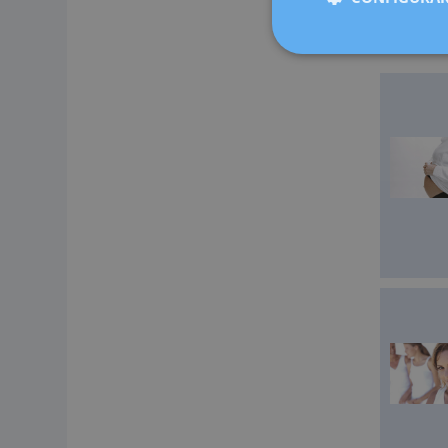
Cugat, Sab
medicina 
ahora más