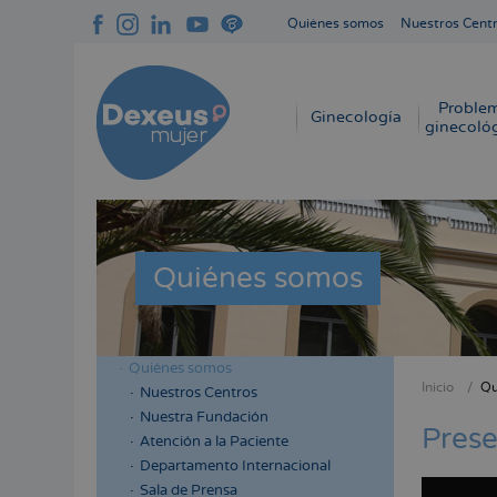
Pasar
Quiénes somos
Nuestros Cent
al
Navegación
contenido
superior
principal
cabecera
Proble
Navegación
Ginecología
ginecoló
principal
Quiénes somos
Quiénes somos
Menú
Inicio
Qu
Nuestros Centros
Sobres
lateral
Nuestra Fundación
enlace
Prese
cabecera
Atención a la Paciente
de
Departamento Internacional
ayuda
Sala de Prensa