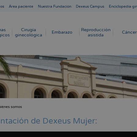
ros
Área paciente
Nuestra Fundación
Dexeus Campus
Enciclopedia gi
mas
Cirugía
Reproducción
Embarazo
Cáncer
gicos
ginecológica
asistida
iénes somos
cribir
s
ntación de Dexeus Mujer: