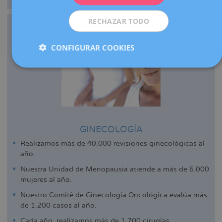
RECHAZAR TODO
CONFIGURAR COOKIES
GINECOLOGÍA
Realizamos más de 40.000 revisiones ginecológicas al
año.
Nuestra Unidad de Menopausia atiende a más de 6.000
mujeres al año.
Nuestro Comité de Ginecología Oncológica evalúa más
de 1.200 casos al año.
Cada año, realizamos más de 1.700 cirugías