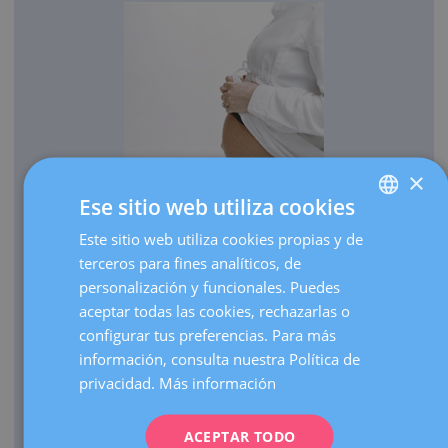
×
Ese sitio web utiliza cookies
OBSTETRICIA
Este sitio web utiliza cookies propias y de
SPANISH
Cada año traemos al mundo más de 3.000 bebés.
terceros para fines analíticos, de
CATALÀ
Realizamos más de 30.000 ecografías de embarazo al
personalización y funcionales. Puedes
ENGLISH
año.
aceptar todas las cookies, rechazarlas o
configurar tus preferencias. Para más
Como centro de referencia, hacemos más de 3.000
FRENCH
información, consulta nuestra Política de
visitas de embarazos de alto riesgo al año.
DEUTSCH
privacidad.
Más información
Contamos con una UCI Neonatal de nivel III que atiende
ITALIANO
nacimientos de prematuros extremos de cualquier edad
gestacional.
ACEPTAR TODO
ESPAÑOL