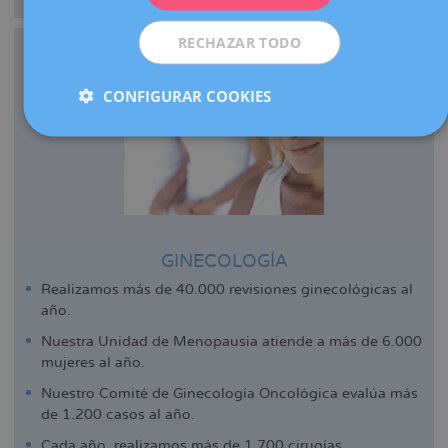
RECHAZAR TODO
CONFIGURAR COOKIES
GINECOLOGÍA
Realizamos más de 40.000 revisiones ginecológicas al
año.
Nuestra Unidad de Menopausia atiende a más de 6.000
mujeres al año.
Nuestro Comité de Ginecología Oncológica evalúa más
de 1.200 casos al año.
Cada año, realizamos más de 1.700 cirugías