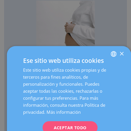
×
Ese sitio web utiliza cookies
OBSTETRICIA
Este sitio web utiliza cookies propias y de
SPANISH
Cada año traemos al mundo más de 3.000 bebés.
terceros para fines analíticos, de
CATALÀ
Realizamos más de 30.000 ecografías de embarazo al
personalización y funcionales. Puedes
ENGLISH
año.
aceptar todas las cookies, rechazarlas o
configurar tus preferencias. Para más
Como centro de referencia, hacemos más de 3.000
FRENCH
información, consulta nuestra Política de
visitas de embarazos de alto riesgo al año.
DEUTSCH
privacidad.
Más información
Contamos con una UCI Neonatal de nivel III que atiende
ITALIANO
nacimientos de prematuros extremos de cualquier edad
gestacional.
ACEPTAR TODO
ESPAÑOL