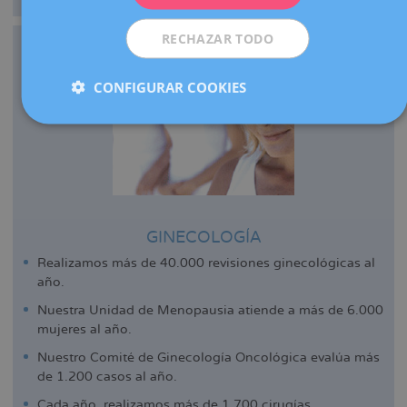
RECHAZAR TODO
CONFIGURAR COOKIES
GINECOLOGÍA
Realizamos más de 40.000 revisiones ginecológicas al
año.
Nuestra Unidad de Menopausia atiende a más de 6.000
mujeres al año.
Nuestro Comité de Ginecología Oncológica evalúa más
de 1.200 casos al año.
Cada año, realizamos más de 1.700 cirugías