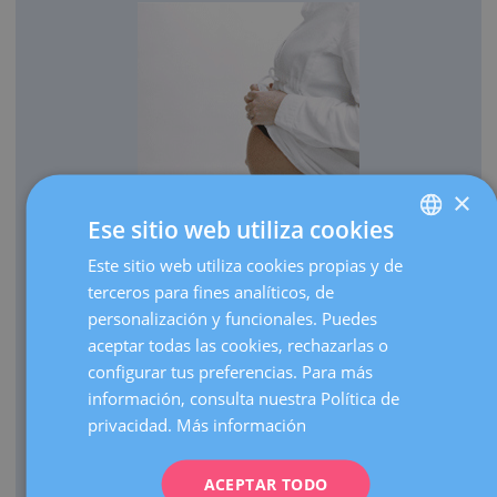
×
Ese sitio web utiliza cookies
OBSTETRICIA
Este sitio web utiliza cookies propias y de
SPANISH
Cada año traemos al mundo más de 3.000 bebés.
terceros para fines analíticos, de
CATALÀ
Realizamos más de 30.000 ecografías de embarazo al
personalización y funcionales. Puedes
ENGLISH
año.
aceptar todas las cookies, rechazarlas o
configurar tus preferencias. Para más
Como centro de referencia, hacemos más de 3.000
FRENCH
información, consulta nuestra Política de
visitas de embarazos de alto riesgo al año.
DEUTSCH
privacidad.
Más información
Contamos con una UCI Neonatal de nivel III que atiende
ITALIANO
nacimientos de prematuros extremos de cualquier edad
gestacional.
ACEPTAR TODO
ESPAÑOL