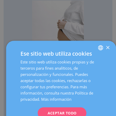
×
Ese sitio web utiliza cookies
OBSTETRICIA
Este sitio web utiliza cookies propias y de
SPANISH
Cada año traemos al mundo más de 3.000 bebés.
terceros para fines analíticos, de
CATALÀ
Realizamos más de 30.000 ecografías de embarazo al
personalización y funcionales. Puedes
ENGLISH
año.
aceptar todas las cookies, rechazarlas o
configurar tus preferencias. Para más
Como centro de referencia, hacemos más de 3.000
FRENCH
información, consulta nuestra Política de
visitas de embarazos de alto riesgo al año.
DEUTSCH
privacidad.
Más información
Contamos con una UCI Neonatal de nivel III que atiende
ITALIANO
nacimientos de prematuros extremos de cualquier edad
gestacional.
ACEPTAR TODO
ESPAÑOL