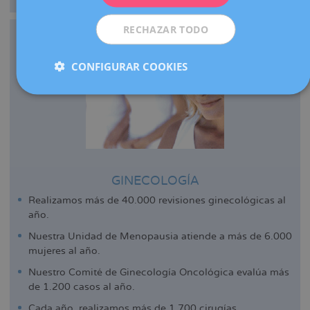
RECHAZAR TODO
CONFIGURAR COOKIES
GINECOLOGÍA
Realizamos más de 40.000 revisiones ginecológicas al
año.
Nuestra Unidad de Menopausia atiende a más de 6.000
mujeres al año.
Nuestro Comité de Ginecología Oncológica evalúa más
de 1.200 casos al año.
Cada año, realizamos más de 1.700 cirugías