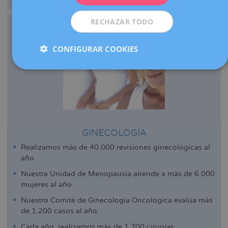
RECHAZAR TODO
CONFIGURAR COOKIES
GINECOLOGÍA
Realizamos más de 40.000 revisiones ginecológicas al
año.
Nuestra Unidad de Menopausia atiende a más de 6.000
mujeres al año.
Nuestro Comité de Ginecología Oncológica evalúa más
de 1.200 casos al año.
Cada año, realizamos más de 1.700 cirugías