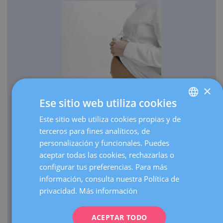
×
Ese sitio web utiliza cookies
OBSTETRICIA
Este sitio web utiliza cookies propias y de
SPANISH
Cada año traemos al mundo más de 3.000 bebés.
terceros para fines analíticos, de
CATALÀ
Realizamos más de 30.000 ecografías de embarazo al
personalización y funcionales. Puedes
ENGLISH
año.
aceptar todas las cookies, rechazarlas o
configurar tus preferencias. Para más
Como centro de referencia, hacemos más de 3.000
FRENCH
información, consulta nuestra Política de
visitas de embarazos de alto riesgo al año.
DEUTSCH
privacidad.
Más información
Contamos con una UCI Neonatal de nivel III que atiende
ITALIANO
nacimientos de prematuros extremos de cualquier edad
gestacional.
ACEPTAR TODO
ESPAÑOL