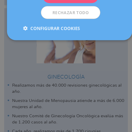
RECHAZAR TODO
CONFIGURAR COOKIES
GINECOLOGÍA
Realizamos más de 40.000 revisiones ginecológicas al
año.
Nuestra Unidad de Menopausia atiende a más de 6.000
mujeres al año.
Nuestro Comité de Ginecología Oncológica evalúa más
de 1.200 casos al año.
Cada año, realizamos más de 1.700 cirugías