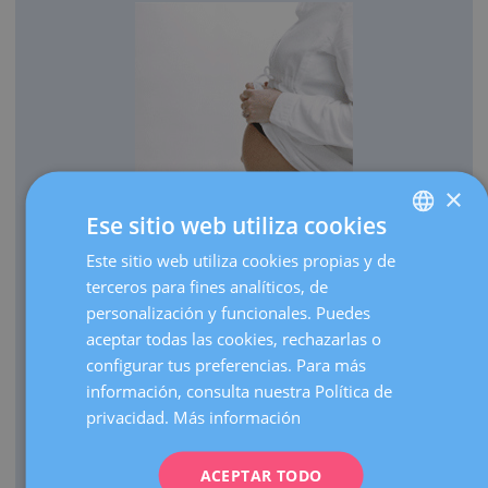
×
Ese sitio web utiliza cookies
OBSTETRICIA
Este sitio web utiliza cookies propias y de
SPANISH
Cada año traemos al mundo más de 3.000 bebés.
terceros para fines analíticos, de
CATALÀ
Realizamos más de 30.000 ecografías de embarazo al
personalización y funcionales. Puedes
ENGLISH
año.
aceptar todas las cookies, rechazarlas o
configurar tus preferencias. Para más
Como centro de referencia, hacemos más de 3.000
FRENCH
información, consulta nuestra Política de
visitas de embarazos de alto riesgo al año.
DEUTSCH
privacidad.
Más información
Contamos con una UCI Neonatal de nivel III que atiende
ITALIANO
nacimientos de prematuros extremos de cualquier edad
gestacional.
ACEPTAR TODO
ESPAÑOL