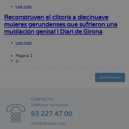
del
Lee más
sobre
Segrià
El
sufra
CLAM
Reconstruyen el clítoris a diecinueve
una
presenta
mujeres gerundenses que sufrieron una
mutilación
una
genital
mutilación genital | Diari de Girona
programación
|
de
Segre
primer
Lee más
sobre
nivel
Reconstruyen
para
el
continuar
Página 1
clítoris
siendo
Siguiente
››
Paginación
a
un
página
diecinueve
referente
mujeres
|
gerundenses
Compartir
Regió
que
7
sufrieron
una
mutilación
CONTACTO
genital
Teléfono centralita:
|
Diari
93 227 47 00
de
Girona
info@dexeus.com