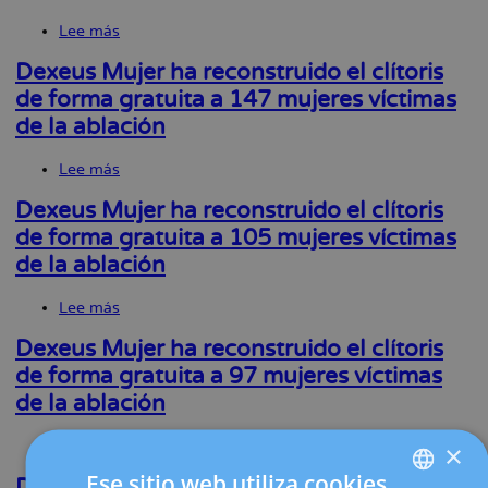
la
Lee más
sobre
navegación
Dexeus
Mujer
Dexeus Mujer ha reconstruido el clítoris
ha
de forma gratuita a 147 mujeres víctimas
reconstruido
de la ablación
el
clítoris
de
Lee más
sobre
forma
Dexeus
gratuita
Mujer
Dexeus Mujer ha reconstruido el clítoris
a
ha
de forma gratuita a 105 mujeres víctimas
157
reconstruido
mujeres
de la ablación
el
víctimas
clítoris
de
de
Lee más
sobre
la
forma
Dexeus
ablación
gratuita
Mujer
Dexeus Mujer ha reconstruido el clítoris
a
ha
de forma gratuita a 97 mujeres víctimas
147
reconstruido
mujeres
de la ablación
el
víctimas
clítoris
de
de
Lee más
sobre
la
×
forma
Dexeus
ablación
gratuita
Ese sitio web utiliza cookies
Mujer
Dexeus Mujer ha reconstruido el clítoris a