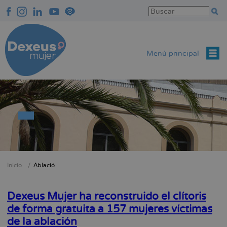
Pasar
al
contenido
principal
Menú principal
Inicio
Ablació
Sobrescribir
enlaces
Dexeus Mujer ha reconstruido el clítoris
de
de forma gratuita a 157 mujeres víctimas
ayuda
de la ablación
a