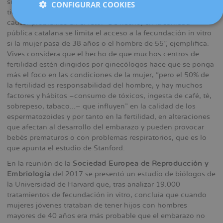
si bien admite que a medida que los hombres cumplen años
CONFIGURAR COOKIES
tienen más alteraciones a nivel cromosómico y pueden
causar problemas en el feto. “De hecho, en la sanidad
pública catalana se limita el acceso a la fecundación in vitro
si la mujer pasa de 38 años o el hombre de 55”, ejemplifica.
Vives considera que el hecho de que muchos centros de
fertilidad estén dirigidos por ginecólogos hace que se ponga
más el foco en las condiciones de la mujer, “pero el 50% de
la fertilidad es responsabilidad del hombre, y hay muchos
factores y hábitos –consumo de tóxicos, ingesta de café, té,
sobrepeso, tabaco...– que influyen” en la calidad de los
espermatozoides y por tanto en la fertilidad, en alteraciones
que afectan al desarrollo del embarazo y pueden provocar
bebés prematuros o con problemas respiratorios, que es lo
que apunta el estudio de Stanford.
En la reunión de la
Sociedad Europea de Reproducción y
Embriología
del 2017 se presentó un estudio de biólogos de
la Universidad de Harvard que, tras analizar 19.000
tratamientos de fecundación in vitro, concluía que cuando
mujeres jóvenes trataban de tener hijos con hombres
mayores de 40 años era más probable que el embarazo no