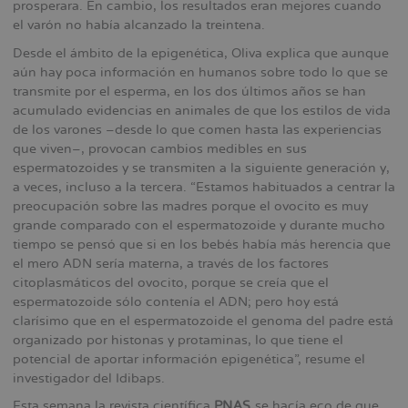
prosperara. En cambio, los resultados eran mejores cuando
el varón no había alcanzado la treintena.
Desde el ámbito de la epigenética, Oliva explica que aunque
aún hay poca información en humanos sobre todo lo que se
transmite por el esperma, en los dos últimos años se han
acumulado evidencias en animales de que los estilos de vida
de los varones –desde lo que comen hasta las experiencias
que viven–, provocan cambios medibles en sus
espermatozoides y se transmiten a la siguiente generación y,
a veces, incluso a la tercera. “Estamos habituados a centrar la
preocupación sobre las madres porque el ovocito es muy
grande comparado con el espermatozoide y durante mucho
tiempo se pensó que si en los bebés había más herencia que
el mero ADN sería materna, a través de los factores
citoplasmáticos del ovocito, porque se creía que el
espermatozoide sólo contenía el ADN; pero hoy está
clarísimo que en el espermatozoide el genoma del padre está
organizado por histonas y protaminas, lo que tiene el
potencial de aportar información epigenética”, resume el
investigador del Idibaps.
Esta semana la revista científica
PNAS
se hacía eco de que